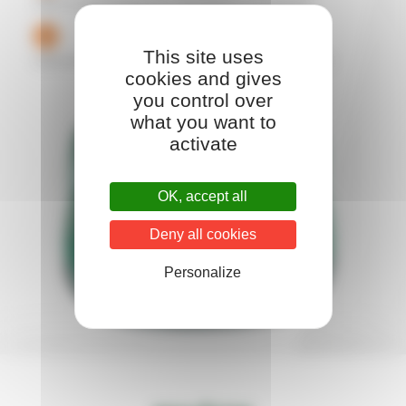
100 % ohľaduplnosť k životnému prostrediu
10
This site uses
Upozornenie v prípade krádeže alebo poruchy
cookies and gives
you control over
what you want to
activate
OK, accept all
Deny all cookies
Personalize