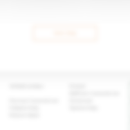
Next Step
Vyhľadať predajcu
Extranet
BallPicker Connected Line
Parcmow Connected Line
Domácnosti
Futbalové kluby
Športové kluby
Rizikové oblasti