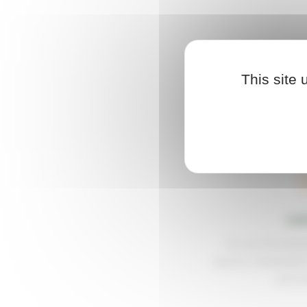
This site
Ind
You are the prou
spaces. Automation
your to