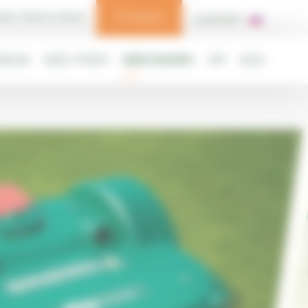
RTAL TRACK & TRACE
PONUKA
SLOVENSKÝ
ONÁLNE
NAŠE VÝHODY
NAŠE KOSAČKY
APP
BLOG