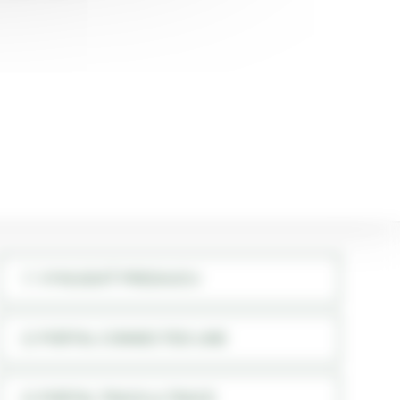
VYHĽADAŤ PREDAJCU
PORTAL CONNECTED LINE
PORTAL TRACK & TRACE