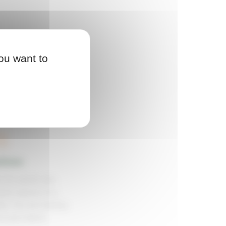
ou want to
tions
of a sports site,
green spaces of a
dy. You are looking
ve your lawns.