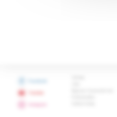
Výhody
Facebook
Jobs
Bigmow Connected Line
Youtube
Profesionálne
Golfové kluby
Instagram