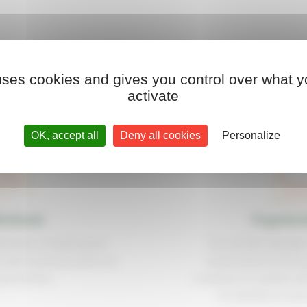
WHAT IS YOUR PROFILE ?
 uses cookies and gives you control over what y
activate
OK, accept all
Deny all cookies
Personalize
ividuals
Organisa
d owner of large green
You are the manager 
 and mowing quality are
responsible for the 
p priorities.
company or a public bo
for athletes to ser