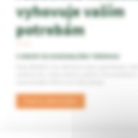
vyhovuje vaším
potrebám
3 KROKY KU DOKONALÉMU TRÁVNIKU
Nieje dôležité či ste súkromná osoba, greenkeeper, aleb
výrobnej haly, vďaka našemu systému Vám poradíme to
najvhodnejšie riešenie pre Vaše potreby.
Prejsť na výber kosačky