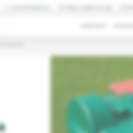
VYHĽADAŤ PREDAJCU
PORTAL CONNECTED LINE
PO
DOMÁCNOSTI
PROFESI
ším potrebám
a