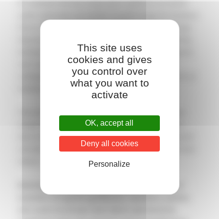
Et velplejet driving range giver spillerne en bedre
spille-oplevelse og skaber et godt image for klubben.
Det er derfor nødvendigt at sikre en regelmæssige
klipning af plænen samt en effektiv og kontinuerlig
This site uses
boldopsamling. Det er netop disse arbejdsopgaver,
cookies and gives
som vores robotter påtager sig; Bigmow
you control over
vedligeholder græsset og Ballpickeren sørger for at
what you want to
boldene opsamles.
activate
Derved frigør robotterne dit personale, så de kan
OK, accept all
bruge deres tid på andet arbejde. Opgaverne vil
blive klaret løbende, og spillerne vil være i stand til
Deny all cookies
uhindret at fortsætte deres spil. Stil krav og gør livet
lettere.
Personalize
Belrobotics’ robotter bruges allerede i dag af
tusinder af fagfolk (golfbaner, stadions, parker,
etc) samt af private med større ejendomme.