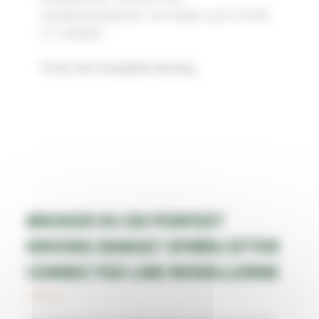
robotplæneklipperen, der klipper op til 24.000
2
m
, arbejdet.
Vi har den komplette løsning.
ØNSKER DU EN PERFEKT
DRIVING RANGE? SPØRG EFTER
CONNECTED LINE MODELLERNE