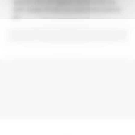
Ligeledes løser de opgaver med græsklipning
under særlige forhold som tranformaterstationer
m.fl.