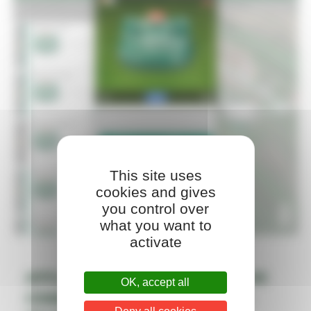
This site uses
cookies and gives
you control over
what you want to
activate
APPLICATION ET ROBOT TONDEUSE
OK, accept all
CONNECTÉ: QUELS AVANTAGES? –