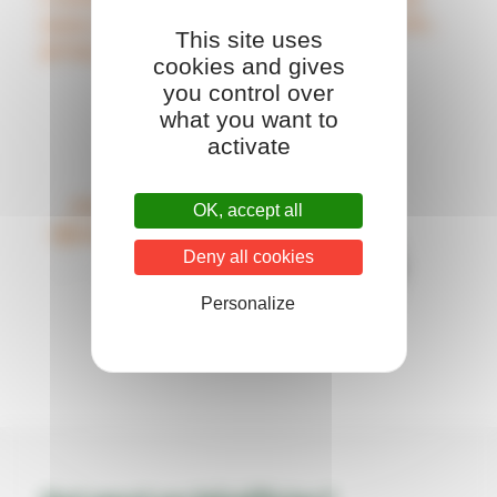
moins 3571€,- (hTVA) sur un Bigmow et 2217€,-
This site uses
(hTVA) sur un Parcmow
cookies and gives
you control over
what you want to
activate
OK, accept all
Deny all cookies
Personalize