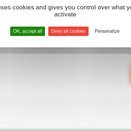
 uses cookies and gives you control over what y
Trouver un revendeur
Blog
activate
Jobs
BallPicker Connected Line
Parcmow Connected Line
Particuliers
OK, accept all
Deny all cookies
Personalize
Clubs de football
Clubs de sport
Sites extrêmes