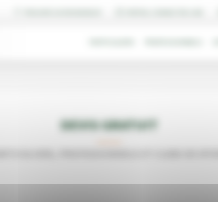
TROUVER UN REVENDEUR
PORTAIL CONNECTED LINE
PARTICULIERS
PROFESSIONNELS
G
DEVIS GRATUIT
RTICULIERS, PROFESSIONNELS ET CLUBS DE SP