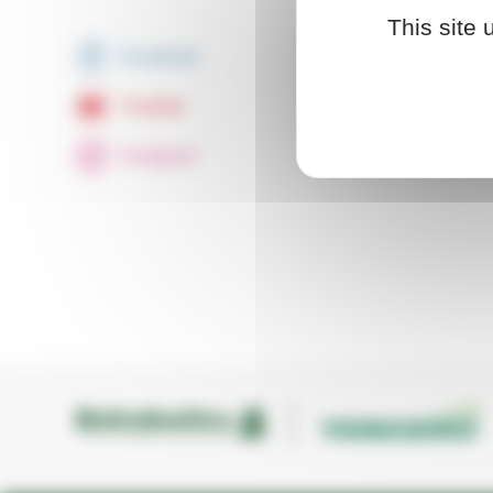
This site
Nos avantages
Facebook
Extranet
Bigmow Connected Line
Youtube
Entreprises
Clubs de Golf
Instagram