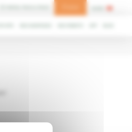
PORTAIL TRACK & TRACE
DEVIS
SUISSE
PS-RTK
NOS AVANTAGES
NOS ROBOTS
APP
BLOG
ORT